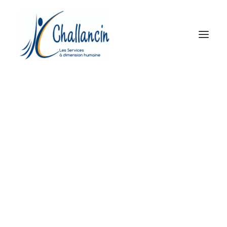
Le Groupe
Propreté et MultiServices
Prévention et Sécurité
Accueil et Services
Réseau d’agences
Actualités
Contact