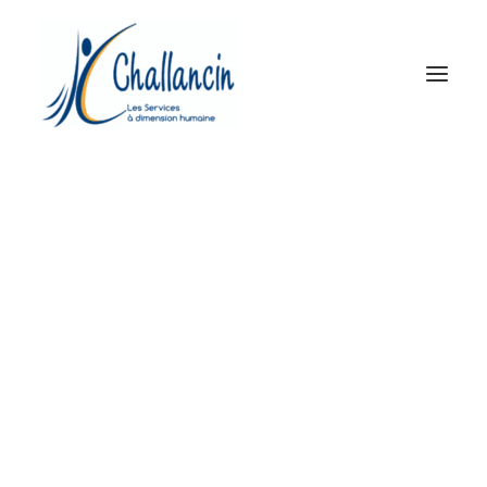
Le Groupe
Propreté et MultiServices
Prévention et Sécurité
Accueil et Services
Réseau d’agences
Actualités
Contact