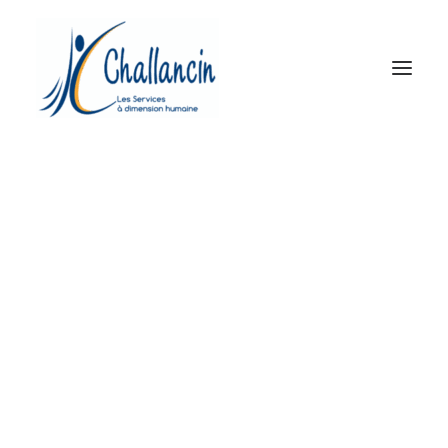
Le Groupe
Propreté et MultiServices
Prévention et Sécurité
Accueil et Services
Réseau d’agences
Actualités
Contact