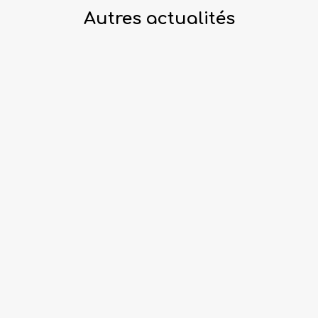
Autres actualités
ACTUALITÉ
16.07.2026
Découvrez notre nouveau
siège social à Saint-Denis
Lire la suite →