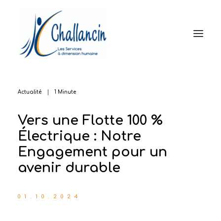
Le Groupe
Propreté et MultiServices
Prévention et Sécurité
Accueil et Services
Réseau d’agences
Actualité
|
1 Minute
Actualités
Vers une Flotte 100 %
Contact
Électrique : Notre
Engagement pour un
avenir durable
01.10.2024