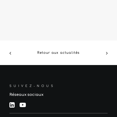
Challancin met l’innovation à
l’honneur au Parc des Princes
Lire la suite →
Retour aux actualités
SUIVEZ-NOUS
Réseaux sociaux