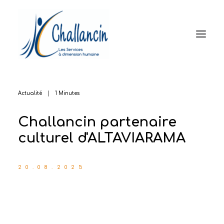
Le Groupe
Propreté et MultiServices
Prévention et Sécurité
Accueil et Services
Réseau d’agences
Actualité
|
1 Minutes
Actualités
Challancin partenaire
Contact
culturel d'ALTAVIARAMA
20.08.2025